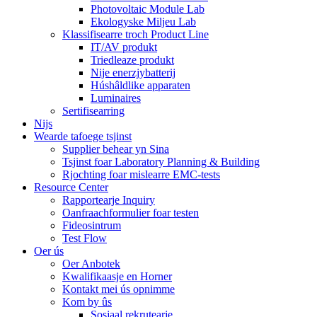
Photovoltaic Module Lab
Ekologyske Miljeu Lab
Klassifisearre troch Product Line
IT/AV produkt
Triedleaze produkt
Nije enerzjybatterij
Húshâldlike apparaten
Luminaires
Sertifisearring
Nijs
Wearde tafoege tsjinst
Supplier behear yn Sina
Tsjinst foar Laboratory Planning & Building
Rjochting foar mislearre EMC-tests
Resource Center
Rapportearje Inquiry
Oanfraachformulier foar testen
Fideosintrum
Test Flow
Oer ús
Oer Anbotek
Kwalifikaasje en Horner
Kontakt mei ús opnimme
Kom by ûs
Sosjaal rekrutearje