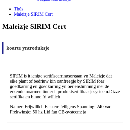
Thús
Maleizje SIRIM Cert
Maleizje SIRIM Cert
koarte yntroduksje
SIRIM is it ienige sertifisearringsorgaan yn Maleizje dat
elke plant of bedriuw kin oanfreegje by SIRIM foar
goedkarring en goedkarring yn oerienstimming mei de
erkende noarmen ûnder it produktsertifikaasjesysteem.Dizze
sertifikaten binne frijwillich
Natuer: Frijwillich Easken: feiligens Spanning: 240 vac
Frekwinsje: 50 hz Lid fan CB-systeem: ja