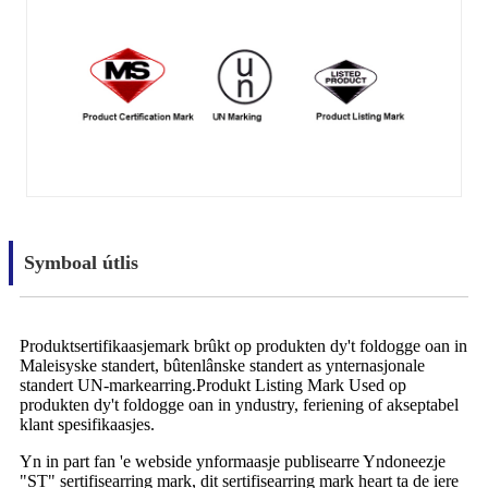
Symboal útlis
Produktsertifikaasjemark brûkt op produkten dy't foldogge oan in
Maleisyske standert, bûtenlânske standert as ynternasjonale
standert UN-markearring.Produkt Listing Mark Used op
produkten dy't foldogge oan in yndustry, feriening of akseptabel
klant spesifikaasjes.
Yn in part fan 'e webside ynformaasje publisearre Yndoneezje
"ST" sertifisearring mark, dit sertifisearring mark heart ta de iere