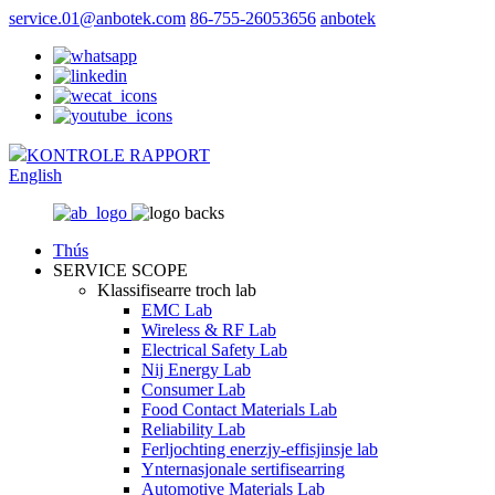
service.01@anbotek.com
86-755-26053656
anbotek
KONTROLE RAPPORT
English
Thús
SERVICE SCOPE
Klassifisearre troch lab
EMC Lab
Wireless & RF Lab
Electrical Safety Lab
Nij Energy Lab
Consumer Lab
Food Contact Materials Lab
Reliability Lab
Ferljochting enerzjy-effisjinsje lab
Ynternasjonale sertifisearring
Automotive Materials Lab