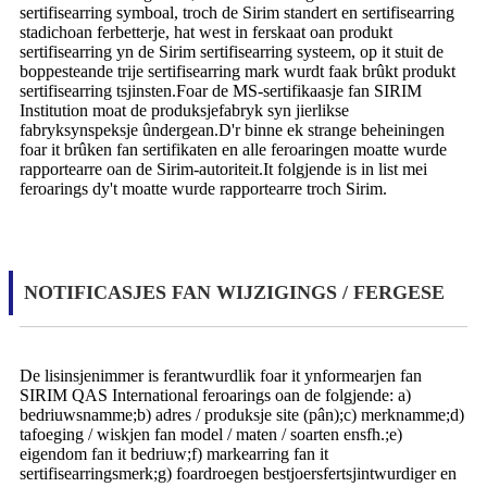
sertifisearring symboal, troch de Sirim standert en sertifisearring
stadichoan ferbetterje, hat west in ferskaat oan produkt
sertifisearring yn de Sirim sertifisearring systeem, op it stuit de
boppesteande trije sertifisearring mark wurdt faak brûkt produkt
sertifisearring tsjinsten.Foar de MS-sertifikaasje fan SIRIM
Institution moat de produksjefabryk syn jierlikse
fabryksynspeksje ûndergean.D'r binne ek strange beheiningen
foar it brûken fan sertifikaten en alle feroaringen moatte wurde
rapportearre oan de Sirim-autoriteit.It folgjende is in list mei
feroarings dy't moatte wurde rapportearre troch Sirim.
NOTIFICASJES FAN WIJZIGINGS / FERGESE
De lisinsjenimmer is ferantwurdlik foar it ynformearjen fan
SIRIM QAS International feroarings oan de folgjende: a)
bedriuwsnamme;b) adres / produksje site (pân);c) merknamme;d)
tafoeging / wiskjen fan model / maten / soarten ensfh.;e)
eigendom fan it bedriuw;f) markearring fan it
sertifisearringsmerk;g) foardroegen bestjoersfertsjintwurdiger en