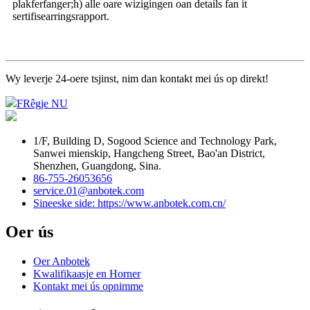
plakferfanger;h) alle oare wizigingen oan details fan it
sertifisearringsrapport.
Wy leverje 24-oere tsjinst, nim dan kontakt mei ús op direkt!
FRêgje NU
1/F, Building D, Sogood Science and Technology Park,
Sanwei mienskip, Hangcheng Street, Bao'an District,
Shenzhen, Guangdong, Sina.
86-755-26053656
service.01@anbotek.com
Sineeske side: https://www.anbotek.com.cn/
Oer ús
Oer Anbotek
Kwalifikaasje en Horner
Kontakt mei ús opnimme