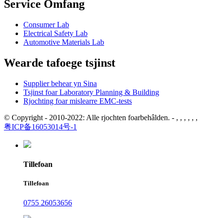
Service Omfang
Consumer Lab
Electrical Safety Lab
Automotive Materials Lab
Wearde tafoege tsjinst
Supplier behear yn Sina
Tsjinst foar Laboratory Planning & Building
Rjochting foar mislearre EMC-tests
© Copyright - 2010-2022: Alle rjochten foarbehâlden. - , , , , , ,
粤ICP备16053014号-1
Tillefoan
Tillefoan
0755 26053656